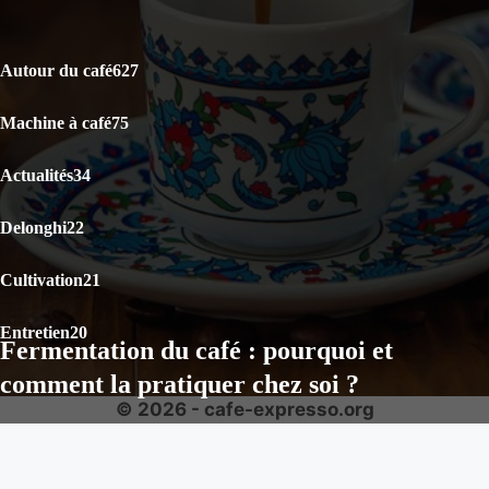
CATÉGORIES POPULAIRES
Autour du café
627
Machine à café
75
Actualités
34
Delonghi
22
Cultivation
21
Entretien
20
Fermentation du café : pourquoi et
comment la pratiquer chez soi ?
© 2026 - cafe-expresso.org