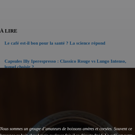
À LIRE
Le café est-il bon pour la santé ? La science répond
Capsules Illy Iperespresso : Classico Rouge vs Lungo Intenso,
lequel choisir ?
KRUPS Evidence Eco Design EA897B10 : Test Avis
KRUPS Sensation EA910B10 : Avis et Test Complet
DeLonghi Specialista Arte EC9155 : Test Complet 2026
Nous sommes un groupe d’amateurs de boissons amères et corsées. Souvent ce