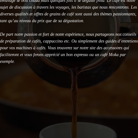
breuvage se boit chaud mais quelques fois il se déguste froid. Le café est notre
sujet de discussion à travers les voyages, les baristas que nous rencontrons. Les
diverses qualités et offres de grains de café sont aussi des thèmes passionnants,
tant qu’au niveau du prix que de sa dégustation.
De part notre passion et fort de notre expérience, nous partageons nos conseils
de préparation de cafés, cappuccino etc. Ou simplement des guides d’entretiens
pour vos machines à cafés. Vous trouverez sur notre site des accessoires qui
faciliteront et vous ferons apprécié un bon expresso ou un café Moka par
exemple.
DERNIERS ARTICLES
Le café est-il bon pour la santé ? La science répond
Capsules Illy Iperespresso : Classico Rouge vs Lungo Intenso,
lequel choisir ?
KRUPS Evidence Eco Design EA897B10 : Test Avis