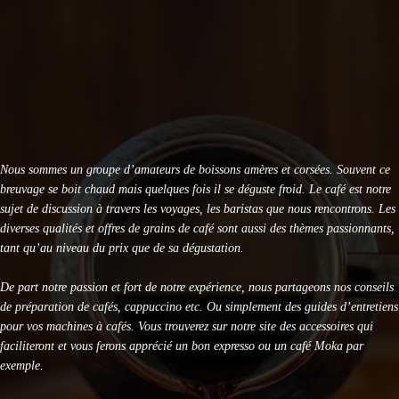
KRUPS Evidence Eco Design EA897B10 : Test Avis
KRUPS Sensation EA910B10 : Avis et Test Complet
DeLonghi Specialista Arte EC9155 : Test Complet 2026
Nous sommes un groupe d’amateurs de boissons amères et corsées. Souvent ce
breuvage se boit chaud mais quelques fois il se déguste froid. Le café est notre
sujet de discussion à travers les voyages, les baristas que nous rencontrons. Les
diverses qualités et offres de grains de café sont aussi des thèmes passionnants,
tant qu’au niveau du prix que de sa dégustation.
De part notre passion et fort de notre expérience, nous partageons nos conseils
de préparation de cafés, cappuccino etc. Ou simplement des guides d’entretiens
pour vos machines à cafés. Vous trouverez sur notre site des accessoires qui
faciliteront et vous ferons apprécié un bon expresso ou un café Moka par
exemple.