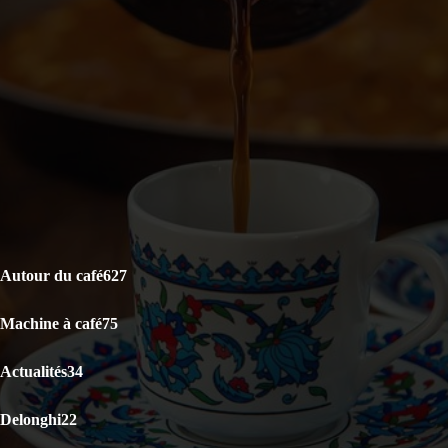
DERNIERS ARTICLES
Le café est-il bon pour la santé ? La science répond
Capsules Illy Iperespresso : Classico Rouge vs Lungo Intenso,
lequel choisir ?
KRUPS Evidence Eco Design EA897B10 : Test Avis
CATÉGORIES POPULAIRES
Autour du café
627
Machine à café
75
Actualités
34
Delonghi
22