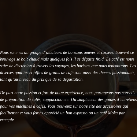
KRUPS Evidence Eco Design EA897B10 : Test Avis
KRUPS Sensation EA910B10 : Avis et Test Complet
DeLonghi Specialista Arte EC9155 : Test Complet 2026
Nous sommes un groupe d’amateurs de boissons amères et corsées. Souvent ce
breuvage se boit chaud mais quelques fois il se déguste froid. Le café est notre
sujet de discussion à travers les voyages, les baristas que nous rencontrons. Les
diverses qualités et offres de grains de café sont aussi des thèmes passionnants,
tant qu’au niveau du prix que de sa dégustation.
De part notre passion et fort de notre expérience, nous partageons nos conseils
de préparation de cafés, cappuccino etc. Ou simplement des guides d’entretiens
pour vos machines à cafés. Vous trouverez sur notre site des accessoires qui
faciliteront et vous ferons apprécié un bon expresso ou un café Moka par
exemple.