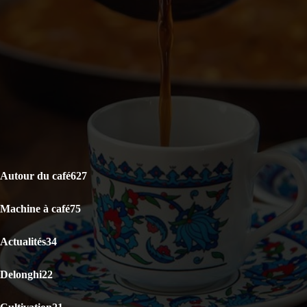
DERNIERS ARTICLES
Le café est-il bon pour la santé ? La science répond
Capsules Illy Iperespresso : Classico Rouge vs Lungo Intenso,
lequel choisir ?
KRUPS Evidence Eco Design EA897B10 : Test Avis
CATÉGORIES POPULAIRES
Autour du café
627
Machine à café
75
Actualités
34
Delonghi
22