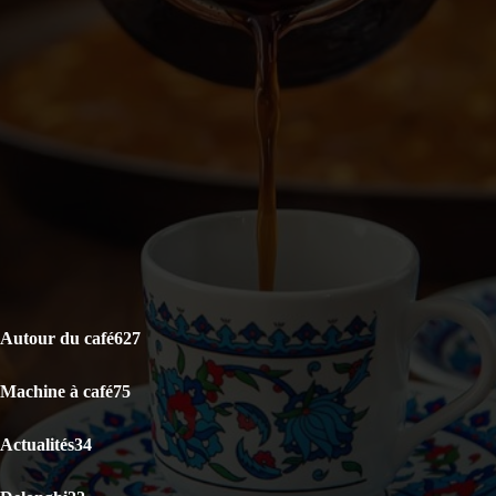
DERNIERS ARTICLES
Le café est-il bon pour la santé ? La science répond
Capsules Illy Iperespresso : Classico Rouge vs Lungo Intenso,
lequel choisir ?
KRUPS Evidence Eco Design EA897B10 : Test Avis
CATÉGORIES POPULAIRES
Autour du café
627
Machine à café
75
Actualités
34