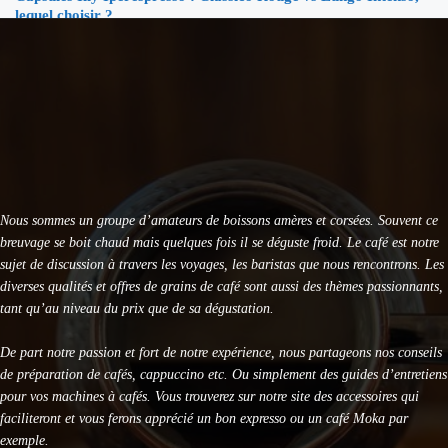
lequel choisir ?
KRUPS Evidence Eco Design EA897B10 : Test Avis
KRUPS Sensation EA910B10 : Avis et Test Complet
DeLonghi Specialista Arte EC9155 : Test Complet 2026
Nous sommes un groupe d’amateurs de boissons amères et corsées. Souvent ce
breuvage se boit chaud mais quelques fois il se déguste froid. Le café est notre
sujet de discussion à travers les voyages, les baristas que nous rencontrons. Les
diverses qualités et offres de grains de café sont aussi des thèmes passionnants,
tant qu’au niveau du prix que de sa dégustation.
De part notre passion et fort de notre expérience, nous partageons nos conseils
de préparation de cafés, cappuccino etc. Ou simplement des guides d’entretiens
pour vos machines à cafés. Vous trouverez sur notre site des accessoires qui
faciliteront et vous ferons apprécié un bon expresso ou un café Moka par
exemple.