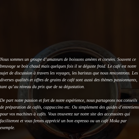
KRUPS Evidence Eco Design EA897B10 : Test Avis
KRUPS Sensation EA910B10 : Avis et Test Complet
DeLonghi Specialista Arte EC9155 : Test Complet 2026
Nous sommes un groupe d’amateurs de boissons amères et corsées. Souvent ce
breuvage se boit chaud mais quelques fois il se déguste froid. Le café est notre
sujet de discussion à travers les voyages, les baristas que nous rencontrons. Les
diverses qualités et offres de grains de café sont aussi des thèmes passionnants,
tant qu’au niveau du prix que de sa dégustation.
De part notre passion et fort de notre expérience, nous partageons nos conseils
de préparation de cafés, cappuccino etc. Ou simplement des guides d’entretiens
pour vos machines à cafés. Vous trouverez sur notre site des accessoires qui
faciliteront et vous ferons apprécié un bon expresso ou un café Moka par
exemple.