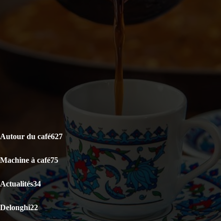
DERNIERS ARTICLES
Le café est-il bon pour la santé ? La science répond
Capsules Illy Iperespresso : Classico Rouge vs Lungo Intenso,
lequel choisir ?
KRUPS Evidence Eco Design EA897B10 : Test Avis
CATÉGORIES POPULAIRES
Autour du café
627
Machine à café
75
Actualités
34
Delonghi
22