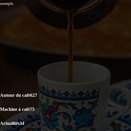
exemple.
DERNIERS ARTICLES
Le café est-il bon pour la santé ? La science répond
Capsules Illy Iperespresso : Classico Rouge vs Lungo Intenso,
lequel choisir ?
KRUPS Evidence Eco Design EA897B10 : Test Avis
CATÉGORIES POPULAIRES
Autour du café
627
Machine à café
75
Actualités
34