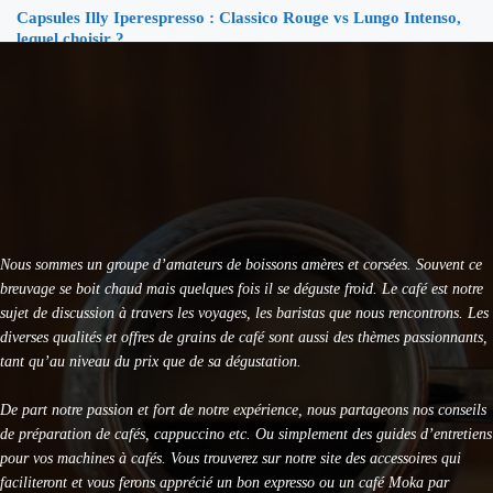
Capsules Illy Iperespresso : Classico Rouge vs Lungo Intenso,
lequel choisir ?
KRUPS Evidence Eco Design EA897B10 : Test Avis
KRUPS Sensation EA910B10 : Avis et Test Complet
DeLonghi Specialista Arte EC9155 : Test Complet 2026
Nous sommes un groupe d’amateurs de boissons amères et corsées. Souvent ce
breuvage se boit chaud mais quelques fois il se déguste froid. Le café est notre
sujet de discussion à travers les voyages, les baristas que nous rencontrons. Les
diverses qualités et offres de grains de café sont aussi des thèmes passionnants,
tant qu’au niveau du prix que de sa dégustation.
De part notre passion et fort de notre expérience, nous partageons nos conseils
de préparation de cafés, cappuccino etc. Ou simplement des guides d’entretiens
pour vos machines à cafés. Vous trouverez sur notre site des accessoires qui
faciliteront et vous ferons apprécié un bon expresso ou un café Moka par