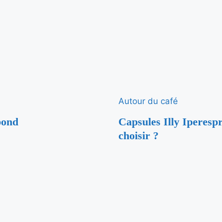
Autour du café
pond
Capsules Illy Iperesp
choisir ?