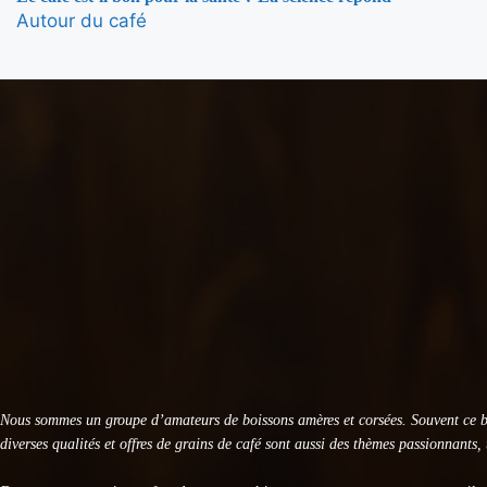
Autour du café
Capsules Illy Iperespresso : Classico Rouge vs Lungo Intenso, le
Autour du café
KRUPS Evidence Eco Design EA897B10 : Test Avis
Autour du café
KRUPS Sensation EA910B10 : Avis et Test Complet
Autour du café
DeLonghi Specialista Arte EC9155 : Test Complet 2026
Autour du café
Nous sommes un groupe d’amateurs de boissons amères et corsées. Souvent ce breu
diverses qualités et offres de grains de café sont aussi des thèmes passionnants