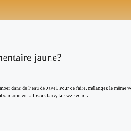
MORE
UN BON CAFÉ NOIR
MEILLEURS CAFÉ EN GRAIN
mentaire jaune?
remper dans de l’eau de Javel. Pour ce faire, mélangez le même 
bondamment à l’eau claire, laissez sécher.