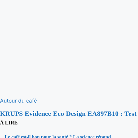
Autour du café
KRUPS Evidence Eco Design EA897B10 : Test 
À LIRE
Le café est-il bon pour la santé ? La science répond