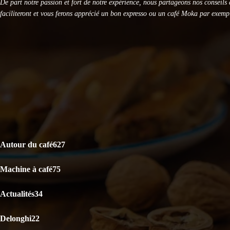
De part notre passion et fort de notre expérience, nous partageons nos conseils 
faciliteront et vous ferons apprécié un bon expresso ou un café Moka par exemp
DERNIERS ARTICLES
Le café est-il bon pour la santé ? La science répond
Capsules Illy Iperespresso : Classico Rouge vs Lungo Intenso, le
KRUPS Evidence Eco Design EA897B10 : Test Avis
CATÉGORIES POPULAIRES
Autour du café
627
Machine à café
75
Actualités
34
Delonghi
22