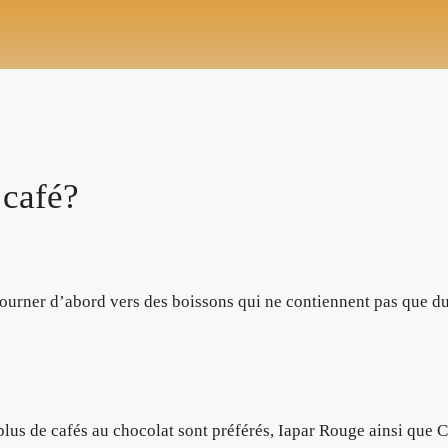
MORE
UN BON CAFÉ NOIR
MEILLEURS CAFÉ EN GRAIN
 café?
 tourner d’abord vers des boissons qui ne contiennent pas que du
plus de cafés au chocolat sont préférés, Iapar Rouge ainsi que 