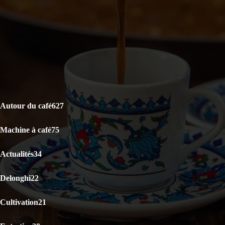
Capsules Illy Iperespresso : Classico Rouge vs Lungo Intenso,
lequel choisir ?
KRUPS Evidence Eco Design EA897B10 : Test Avis
CATÉGORIES POPULAIRES
Autour du café
627
Machine à café
75
Actualités
34
Delonghi
22
Cultivation
21