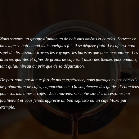
KRUPS Sensation EA910B10 : Avis et Test Complet
DeLonghi Specialista Arte EC9155 : Test Complet 2026
Nous sommes un groupe d’amateurs de boissons amères et corsées. Souvent ce
breuvage se boit chaud mais quelques fois il se déguste froid. Le café est notre
sujet de discussion à travers les voyages, les baristas que nous rencontrons. Les
diverses qualités et offres de grains de café sont aussi des thèmes passionnants,
tant qu’au niveau du prix que de sa dégustation.
De part notre passion et fort de notre expérience, nous partageons nos conseils
de préparation de cafés, cappuccino etc. Ou simplement des guides d’entretiens
pour vos machines à cafés. Vous trouverez sur notre site des accessoires qui
faciliteront et vous ferons apprécié un bon expresso ou un café Moka par
exemple.
DERNIERS ARTICLES
Le café est-il bon pour la santé ? La science répond